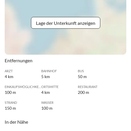
Lage der Unterkunft anzeigen
Entfernungen
ARZT
BAHNHOF
BUS
4 km
5 km
50 m
EINKAUFSMÖGLICHKEIT
ORTSMITTE
RESTAURANT
100 m
4 km
200 m
STRAND
WASSER
150 m
100 m
In der Nähe