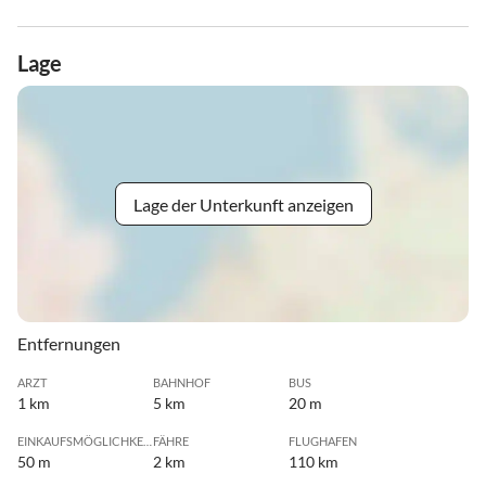
Lage
Lage der Unterkunft anzeigen
Entfernungen
ARZT
BAHNHOF
BUS
1 km
5 km
20 m
EINKAUFSMÖGLICHKEIT
FÄHRE
FLUGHAFEN
50 m
2 km
110 km