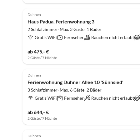
4.8
(3)
Duhnen
Haus Padua, Ferienwohnung 3
2 Schlafzimmer· Max. 3 Gäste· 1 Bäder
Gratis WiFi
Fernseher
Rauchen nicht erlaubt
ab 475,- €
2 Gäste / 7 Nächte
4.6
(3)
Duhnen
Ferienwohnung Duhner Allee 10 'Sünnsied'
3 Schlafzimmer· Max. 6 Gäste· 2 Bäder
Gratis WiFi
Fernseher
Rauchen nicht erlaubt
ab 644,- €
2 Gäste / 7 Nächte
5.0
(3)
Duhnen