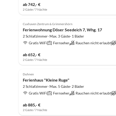
ab 742,- €
2 Gäste / 7 Nächte
5.0
(5)
Cuxhaven Zentrum & Grimmershörn
Ferienwohnung Döser Seedeich 7, Whg. 17
2 Schlafzimmer· Max. 3 Gäste· 1 Bäder
Gratis WiFi
Fernseher
Rauchen nicht erlaubt
ab 652,- €
2 Gäste / 7 Nächte
4.8
(5)
Duhnen
Ferienhaus "Kleine Ruge"
2 Schlafzimmer· Max. 5 Gäste· 2 Bäder
Gratis WiFi
Fernseher
Rauchen nicht erlaubt
ab 885,- €
2 Gäste / 7 Nächte