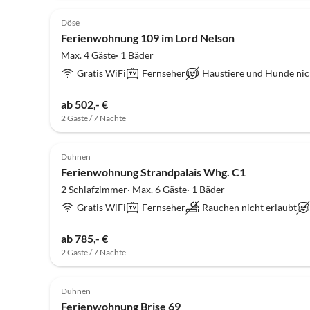
5.0
(5)
Döse
Ferienwohnung 109 im Lord Nelson
Max. 4 Gäste· 1 Bäder
Gratis WiFi
Fernseher
Haustiere und Hunde nic
ab 502,- €
2 Gäste / 7 Nächte
5.0
(5)
Duhnen
Ferienwohnung Strandpalais Whg. C1
2 Schlafzimmer· Max. 6 Gäste· 1 Bäder
Gratis WiFi
Fernseher
Rauchen nicht erlaubt
ab 785,- €
2 Gäste / 7 Nächte
4.6
(4)
Duhnen
Ferienwohnung Brise 69