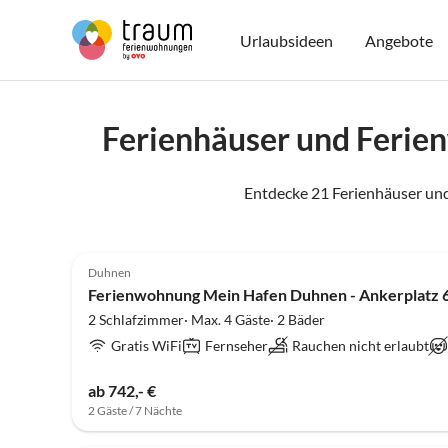
Urlaubsideen
Angebote
Ferienhäuser und Ferie
Entdecke 21 Ferienhäuser un
4.9
(8)
Duhnen
Ferienwohnung Mein Hafen Duhnen - Ankerplatz 
2 Schlafzimmer· Max. 4 Gäste· 2 Bäder
Gratis WiFi
Fernseher
Rauchen nicht erlaubt
ab 742,- €
2 Gäste / 7 Nächte
4.9
(8)