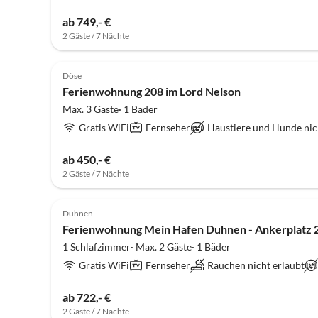
ab 749,- €
2 Gäste / 7 Nächte
4.9
(4)
Döse
Ferienwohnung 208 im Lord Nelson
Max. 3 Gäste· 1 Bäder
Gratis WiFi
Fernseher
Haustiere und Hunde nic
ab 450,- €
2 Gäste / 7 Nächte
5.0
(3)
Duhnen
Ferienwohnung Mein Hafen Duhnen - Ankerplatz 
1 Schlafzimmer· Max. 2 Gäste· 1 Bäder
Gratis WiFi
Fernseher
Rauchen nicht erlaubt
ab 722,- €
2 Gäste / 7 Nächte