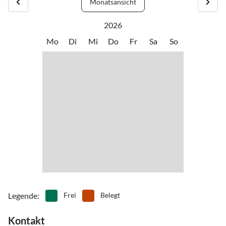
Monatsansicht
•
Nordic Walking
•
Radfahren/ Cycling
•
Reiten
•
Schifffahrt/Bootstour
2026
•
Schwimmen
•
Segeln
Mo
Di
Mi
Do
Fr
Sa
So
•
Sehenswürdigkeiten
•
Spielplatz
•
Surfen
•
Tennis
•
Vögel beobachten
•
Volleyball
•
Wandern
•
Wassersport
•
Wattwandern
•
Windsurfen
•
Zelten
Legende
:
Frei
Belegt
Kontakt