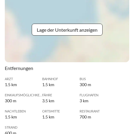
Lage der Unterkunft anzeigen
Entfernungen
ARZT
BAHNHOF
BUS
1.5 km
1.5 km
300 m
EINKAUFSMÖGLICHKEIT
FÄHRE
FLUGHAFEN
300 m
3.5 km
3 km
NACHTLEBEN
ORTSMITTE
RESTAURANT
1.5 km
1.5 km
700 m
STRAND
600 m