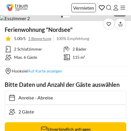
Vermieten
1 / 21
Ferienwohnung "Nordsee"
5.00/5
1 Bewertung
100% Empfehlung
2 Schlafzimmer
2 Bäder
Max. 6 Gäste
115 m²
Hooksiel
Auf Karte anzeigen
Bitte Daten und Anzahl der Gäste auswählen
Anreise
-
Abreise
Unverbindlich anfragen