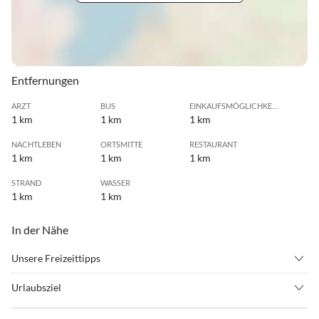
Entfernungen
ARZT
BUS
EINKAUFSMÖGLICHKEIT
1 km
1 km
1 km
NACHTLEBEN
ORTSMITTE
RESTAURANT
1 km
1 km
1 km
STRAND
WASSER
1 km
1 km
In der Nähe
Unsere Freizeittipps
•
Angeln
•
Erlebnisbad
Urlaubsziel
•
Fahrradverleih
•
Grillen
Meer, Strand, Deich... der schöne Ortskern von Hooksiel, der alte
•
Hafenrundfahrt
•
Hallenbad