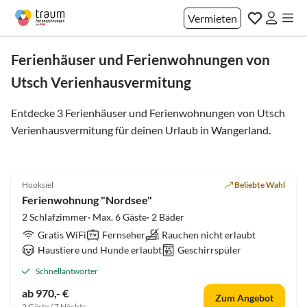
Vermieten
Ferienhäuser und Ferienwohnungen von
Utsch Verienhausvermitung
Entdecke 3 Ferienhäuser und Ferienwohnungen von Utsch
Verienhausvermitung für deinen Urlaub in
Wangerland
.
5.0
(1)
Hooksiel
Beliebte Wahl
Ferienwohnung "Nordsee"
2 Schlafzimmer· Max. 6 Gäste· 2 Bäder
Gratis WiFi
Fernseher
Rauchen nicht erlaubt
Haustiere und Hunde erlaubt
Geschirrspüler
Schnellantworter
ab 970,- €
Zum Angebot
2 Gäste / 7 Nächte