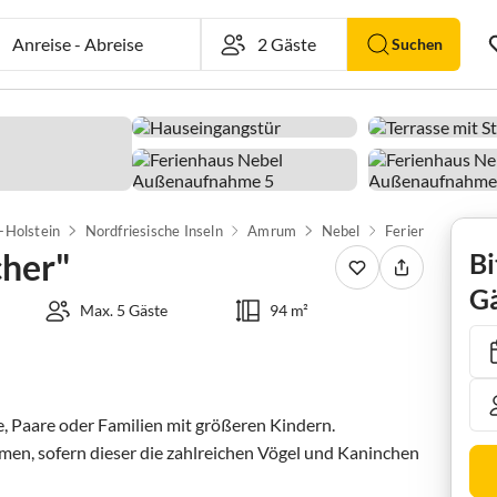
Anreise
-
Abreise
Suchen
-Holstein
Nordfriesische Inseln
Amrum
Nebel
Ferienhaus "Pola
cher"
Bi
Gä
Max. 5 Gäste
94 m²
, Paare oder Familien mit größeren Kindern.

men, sofern dieser die zahlreichen Vögel und Kaninchen 