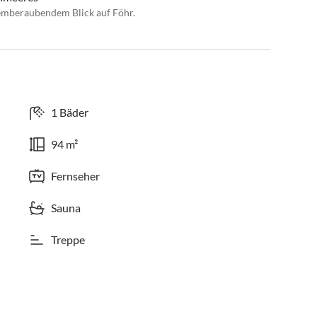
temberaubendem Blick auf Föhr.
1 Bäder
94 m²
Fernseher
Sauna
Treppe