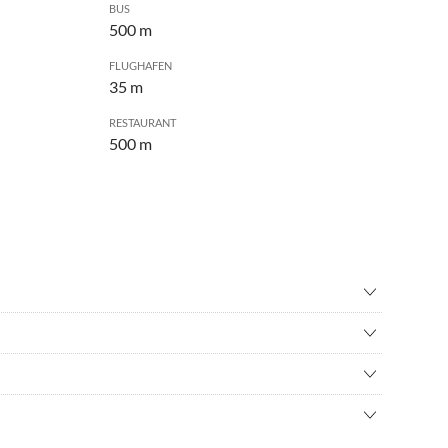
BUS
500 m
FLUGHAFEN
35 m
RESTAURANT
500 m
volleyball
•
Fahrradverleih
all
•
Geocaching
r fahren
•
Joggen
urfen
•
Kultur
l die Nähe zur Ortschaft Nebel, als auch die Nähe zum
leben
•
Nordic Walking
s Friesenhaus extrem ruhig auf einem riesigen Grundstück,
ffahrt/Bootstour
•
Schwimmen