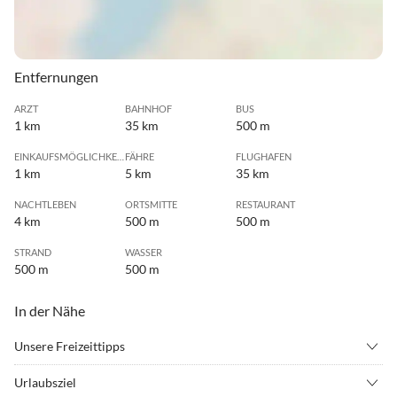
Entfernungen
ARZT
BAHNHOF
BUS
1 km
35 km
500 m
EINKAUFSMÖGLICHKEIT
FÄHRE
FLUGHAFEN
1 km
5 km
35 km
NACHTLEBEN
ORTSMITTE
RESTAURANT
4 km
500 m
500 m
STRAND
WASSER
500 m
500 m
In der Nähe
Unsere Freizeittipps
•
Angeln
•
Beachvolleyball
Urlaubsziel
•
Fahrradverleih
•
Fitness