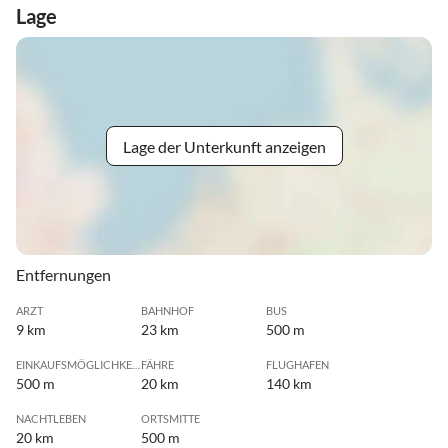
Lage
Lage der Unterkunft anzeigen
Entfernungen
ARZT
BAHNHOF
BUS
9 km
23 km
500 m
EINKAUFSMÖGLICHKEIT
FÄHRE
FLUGHAFEN
500 m
20 km
140 km
NACHTLEBEN
ORTSMITTE
20 km
500 m