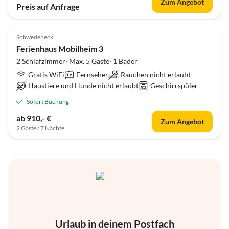
Zum Angebot
Preis auf Anfrage
Schwedeneck
Ferienhaus Mobilheim 3
2 Schlafzimmer· Max. 5 Gäste· 1 Bäder
Gratis WiFi
Fernseher
Rauchen nicht erlaubt
Haustiere und Hunde nicht erlaubt
Geschirrspüler
Sofort Buchung
ab 910,- €
Zum Angebot
2 Gäste / 7 Nächte
Urlaub in deinem Postfach