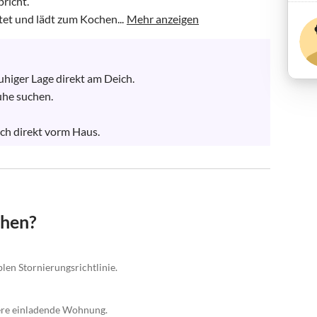
icht.

tet und lädt zum Kochen...
Mehr anzeigen
higer Lage direkt am Deich. 

he suchen.

ich direkt vorm Haus.
chen?
blen Stornierungsrichtlinie.
sere einladende Wohnung.