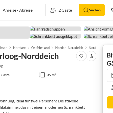
Anreise
-
Abreise
Suchen
chsen
Nordsee
Ostfriesland
Norden-Norddeich
Norddeich
rloog-Norddeich
Bi
Gä
ng
 Gäste
35 m²
nung, ideal für zwei Personen! Die stilvolle 
hlafzimmer, das mit einem modernen Schrankbett 