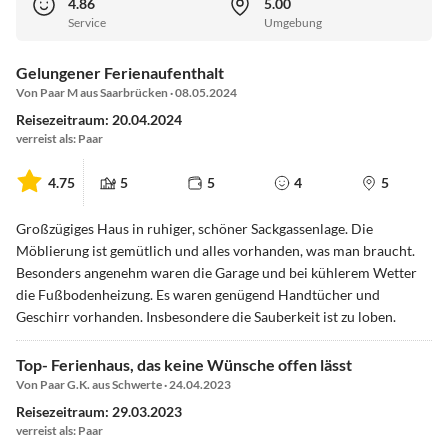
4.86
5.00
Service
Umgebung
Gelungener Ferienaufenthalt
Von Paar M aus Saarbrücken · 08.05.2024
Reisezeitraum: 20.04.2024
verreist als: Paar
4.75
5
5
4
5
Großzügiges Haus in ruhiger, schöner Sackgassenlage. Die
Möblierung ist gemütlich und alles vorhanden, was man braucht.
Besonders angenehm waren die Garage und bei kühlerem Wetter
die Fußbodenheizung. Es waren genügend Handtücher und
Geschirr vorhanden. Insbesondere die Sauberkeit ist zu loben.
Top- Ferienhaus, das keine Wünsche offen lässt
Von Paar G.K. aus Schwerte · 24.04.2023
Reisezeitraum: 29.03.2023
verreist als: Paar