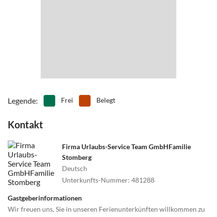
•
Museen
•
Nachtleben
•
Nordic Walking
•
Outlet-Shopping
Wir freuen uns auf Ihren Besuch!
•
Paintball
•
Radfahren/ Cycling
•
Reiten
•
Rudern
•
Schifffahrt/Bootstour
•
Schlittschuhlaufen
•
Schnorcheln
•
Schwimmen
•
Segeln
•
Sehenswürdigkeiten
•
Spielplatz
•
Spielscheune/ Indoorspielplatz
•
Squash
•
Surfen
Legende
:
Frei
Belegt
•
Tanzen
•
Tauchen
Kontakt
•
Tennis
•
Theater
•
Tischtennis
•
Tretbootfahren
•
Vögel beobachten
•
Volleyball
Firma Urlaubs-Service Team GmbHFamilie
Stomberg
•
Wale beobachten
•
Wandern
Deutsch
•
Wasserski
•
Wassersport
Unterkunfts-Nummer
:
481288
•
Wattwandern
•
Weinprobe
•
Wellness
•
Windsurfen
Gastgeberinformationen
•
Zelten
•
Zoo
Wir freuen uns, Sie in unseren Ferienunterkünften willkommen zu