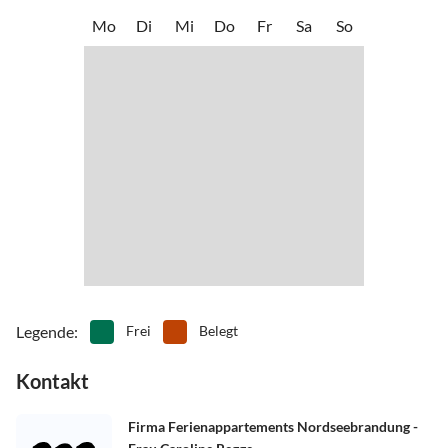
•
Wandern
•
Windsurfen
In Sahlenburg immer geradeaus Richtung Strand fahren.
Mo
Di
Mi
Do
Fr
Sa
So
•
Zoo
Legende
:
Frei
Belegt
Kontakt
Firma Ferienappartements Nordseebrandung -