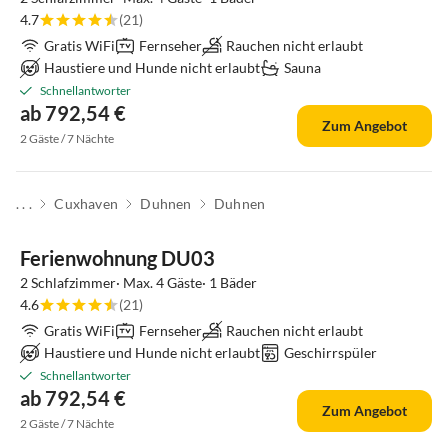
4.7
(21)
Gratis WiFi
Fernseher
Rauchen nicht erlaubt
Haustiere und Hunde nicht erlaubt
Sauna
Schnellantworter
ab 792,54 €
Zum Angebot
2 Gäste / 7 Nächte
. . .
Cuxhaven
Duhnen
Duhnen
Top-Inserat
Ferienwohnung DU03
2 Schlafzimmer· Max. 4 Gäste· 1 Bäder
4.6
(21)
Gratis WiFi
Fernseher
Rauchen nicht erlaubt
Haustiere und Hunde nicht erlaubt
Geschirrspüler
Schnellantworter
ab 792,54 €
Zum Angebot
2 Gäste / 7 Nächte