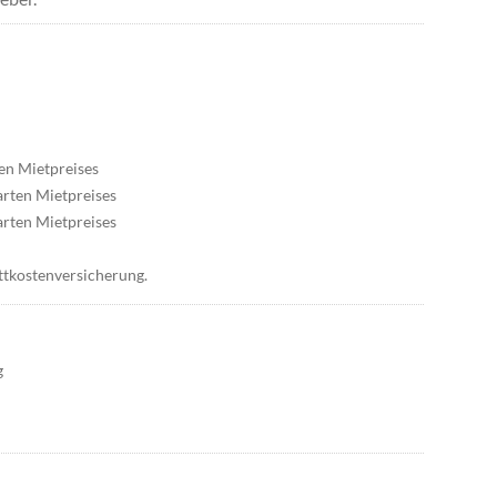
ten Mietpreises
barten Mietpreises
barten Mietpreises
ttkostenversicherung.
g