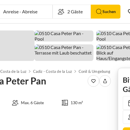
Anreise
-
Abreise
Suchen
Costa de la Luz
Cadiz - Costa de la Luz
Conil & Umgebung
Chiclan
a Peter Pan
Bi
Gä
Max. 6 Gäste
130 m²