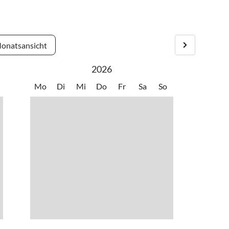
ern
•
Wassersport
a Sidonia. Der 8 Kilometer lange Strand von La Barrosa und
•
Windsurfen
cke.
onatsansicht
2026
Mo
Di
Mi
Do
Fr
Sa
So