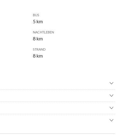
BUS
5 km
NACHTLEBEN
8 km
STRAND
8 km
nisbad
•
Fahrradverleih
•
Kultur
leben
•
Nordic Walking
n
•
Schnorcheln
 die Position strandnah und ein idealer Ausgangspunkt für
n
•
Surfen
ie Altstadt der historischen Stadt von Cadiz, wunderschöne
s
•
Vögel beobachten
sind schnell und unkompliziert zu erreichen, wie auch die