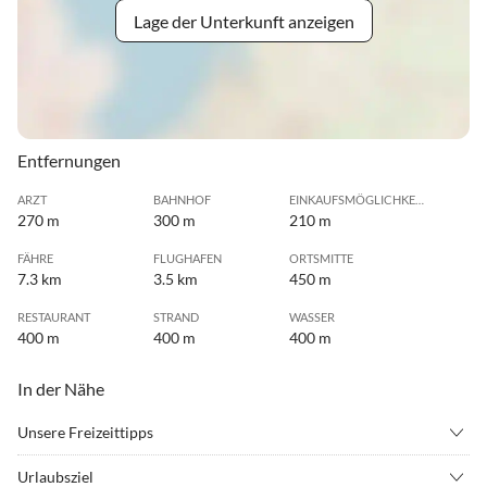
Lage der Unterkunft anzeigen
Entfernungen
ARZT
BAHNHOF
EINKAUFSMÖGLICHKEIT
270 m
300 m
210 m
FÄHRE
FLUGHAFEN
ORTSMITTE
7.3 km
3.5 km
450 m
RESTAURANT
STRAND
WASSER
400 m
400 m
400 m
In der Nähe
Unsere Freizeittipps
•
Beachvolleyball
•
Bogenschießen
Urlaubsziel