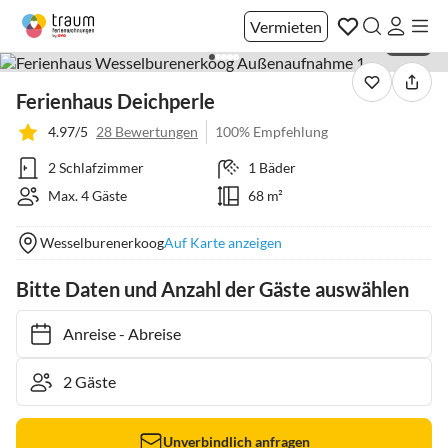
Vermieten
1 / 20
Ferienhaus Deichperle
4.97/5
28 Bewertungen
100% Empfehlung
2 Schlafzimmer
1 Bäder
Max. 4 Gäste
68 m²
Wesselburenerkoog
Auf Karte anzeigen
Bitte Daten und Anzahl der Gäste auswählen
Anreise
-
Abreise
Unverbindlich anfragen