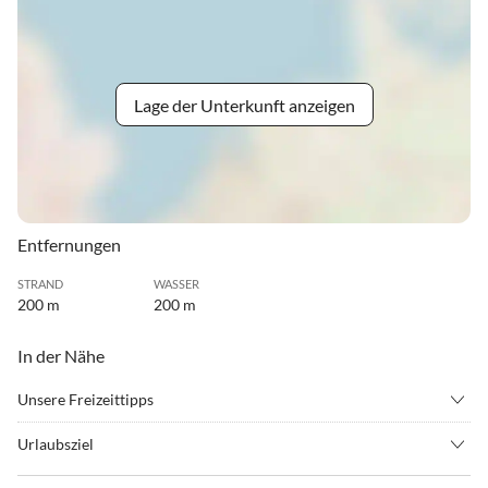
Lage der Unterkunft anzeigen
Entfernungen
STRAND
WASSER
200 m
200 m
In der Nähe
Unsere Freizeittipps
•
Angeln
•
Reiten
Urlaubsziel
•
Spielplatz
•
Vögel beobachten
Das Haus liegt auf einem sehr schönen Grundstück in einer
•
Wattwandern
•
Windsurfen