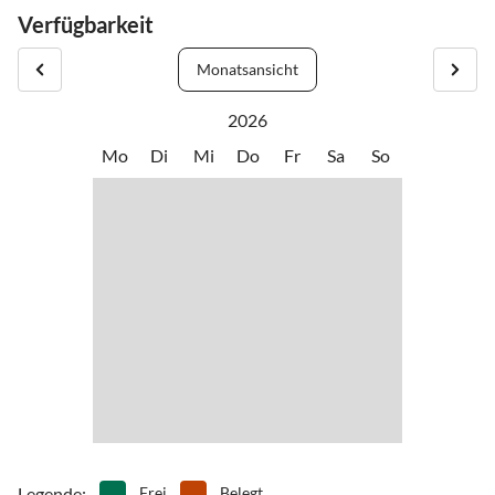
Ferienhaussiedlung direkt hinter dem Nordseedeich.
Verfügbarkeit
Hier erleben Sie die Nordsee und den Naturpark Wattenmeer. Die
Monatsansicht
Badestelle ist nur wenige hundert Meter vom Haus entfernt.
2026
Besuchen Sie in ca 15 Gehminuten das imposante Eidersperrwerk.
Mo
Di
Mi
Do
Fr
Sa
So
Zum Einkaufen in Wesselburen (z.B. Aldi, Rewe, EDEKA) benötigen
Sie mit dem Auto 5 Minuten.
Die großen Badeorte Büsum und St. Peter-Ording erreichen Sie
nach jeweils ca. 15 Fahrminuten.
Legende
:
Frei
Belegt