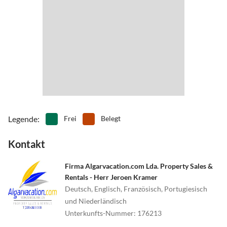
•
Tennis
•
Vögel beobachten
•
Volleyball
•
Wandern
•
Wasserski
•
Wassersport
•
Weinprobe
•
Wellness
•
Windsurfen
•
Zoo
Legende
:
Frei
Belegt
Kontakt
Firma Algarvacation.com Lda. Property Sales &
Rentals - Herr Jeroen Kramer
Deutsch, Englisch, Französisch, Portugiesisch
und Niederländisch
Unterkunfts-Nummer
:
176213