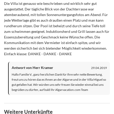
Die Villa ist genauso wie beschrieben und wirklich sehr gut
ausgestattet. Der tägliche Blick von der Dachterrasse war
atemberaubend, mit tollen Sonnenuntergangsfotos am Abend. Für
jede Wetterlage gibt es auch draußen einen Platz und man kann
rundherum sitzen. Der Pool ist beheizt und durch seine Tiefe toll
zum schwimmen geeignet. Induktionsherd und Grill lassen auch für
Essenszubereitung und Geschmack keine Wünsche offen. Die
Kommunikation mit dem Vermieter ist einfach spitze, und wir
werden sicherlich bei sich bietender Möglichkeit wiederkommen.
Einfach klasse: DANKE - DANKE - DANKE
Antwort von Herr Kramer
29.04.2019
Hallo Familie V., ganz herzlichen Dank für Ihre sehr nette Bewertung,
freut uns zu hören das es Ihnen an der Algarve und in der Villa Miguel so
gut gefallen hat. Wir würden uns sehr freuen Sie wieder einmal bei uns
begrüßen zu dürfen, auf bald Ihr Algarvacation.com Team
Weitere Unterkünfte