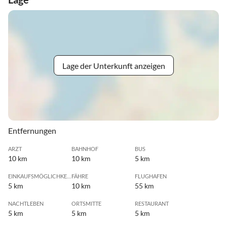
Lage der Unterkunft anzeigen
Entfernungen
ARZT
BAHNHOF
BUS
10 km
10 km
5 km
EINKAUFSMÖGLICHKEIT
FÄHRE
FLUGHAFEN
5 km
10 km
55 km
NACHTLEBEN
ORTSMITTE
RESTAURANT
5 km
5 km
5 km