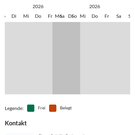
2026
2026
Mo
Di
Mi
Do
Fr
Mo
Sa
Di
So
Mi
Do
Fr
Sa
So
Legende
:
Frei
Belegt
Kontakt