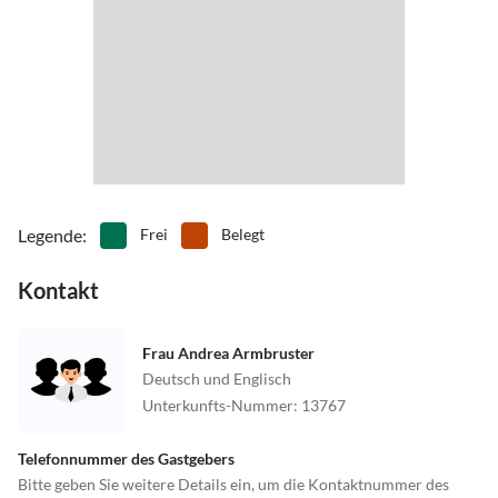
bietet für Kinder auf ca. 2 km Länge eine spielerische und
Oberharmersbach können Sie auch bequem mit der Bahn
unterhaltsame Spurensuche durch die Natur.
erreichen.
Offenburg- Biberach (Baden), Ortenau -S-Bahn nach
Oberharmersbach-Riersbach. Unsere Fewo. liegt ca. 3 Fußminuten
vom Bahnhof entfernt.
Wir holen Sie kostenlos am Bahnhof ab.
Legende
:
Frei
Belegt
Kontakt
Frau Andrea Armbruster
Deutsch und Englisch
Unterkunfts-Nummer
:
13767
Telefonnummer des Gastgebers
Bitte geben Sie weitere Details ein, um die Kontaktnummer des