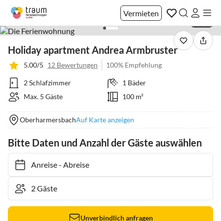
Vermieten
1 / 18
Holiday apartment Andrea Armbruster
5.00/5
12 Bewertungen
100% Empfehlung
2 Schlafzimmer
1 Bäder
Max. 5 Gäste
100 m²
Oberharmersbach
Auf Karte anzeigen
Bitte Daten und Anzahl der Gäste auswählen
Anreise
-
Abreise
Unverbindlich anfragen