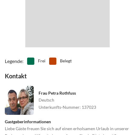
•
Museen
•
Nordic Walking
•
Paragliding
•
Radfahren/ Cycling
•
Reiten
•
Rodeln
•
Schlittschuhlaufen
•
Schwimmen
•
Sehenswürdigkeiten
•
Ski-Alpin
•
Ski-Langlauf
•
Snowboard
•
Sommerrodelbahn
•
Spielplatz
•
Spielscheune/ Indoorspielplatz
•
Squash
•
Surfen
•
Tennis
Legende
:
Frei
Belegt
•
Theater
•
Thermalbäder
•
Tretbootfahren
•
Vögel beobachten
Kontakt
•
Wandern
•
Weinprobe
•
Wellness
•
Zelten
Frau Petra Rothfuss
•
Zoo
Deutsch
Unterkunfts-Nummer
:
137023
Gastgeberinformationen
Liebe Gäste freuen Sie sich auf einen erholsamen Urlaub in unserer