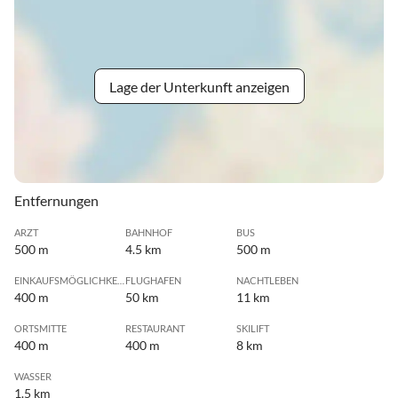
Lage der Unterkunft anzeigen
Entfernungen
ARZT
BAHNHOF
BUS
500 m
4.5 km
500 m
EINKAUFSMÖGLICHKEIT
FLUGHAFEN
NACHTLEBEN
400 m
50 km
11 km
ORTSMITTE
RESTAURANT
SKILIFT
400 m
400 m
8 km
WASSER
1.5 km