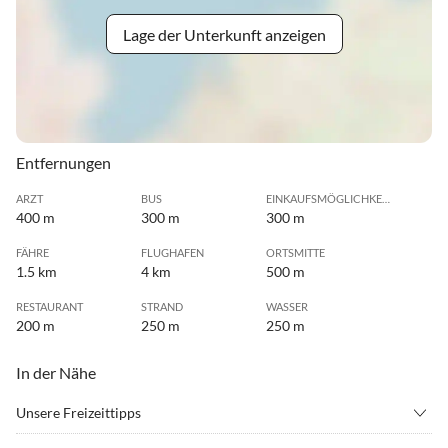
Lage der Unterkunft anzeigen
Entfernungen
ARZT
BUS
EINKAUFSMÖGLICHKEIT
400 m
300 m
300 m
FÄHRE
FLUGHAFEN
ORTSMITTE
1.5 km
4 km
500 m
RESTAURANT
STRAND
WASSER
200 m
250 m
250 m
In der Nähe
Unsere Freizeittipps
•
Beachvolleyball
•
Erlebnisbad