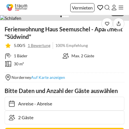
Vermieten
1 / 32
Ferienwohnung Haus Seemuschel - Apartment
"Südwind"
5.00/5
1 Bewertung
100% Empfehlung
1 Bäder
Max. 2 Gäste
30 m²
Norderney
Auf Karte anzeigen
Bitte Daten und Anzahl der Gäste auswählen
Anreise
-
Abreise