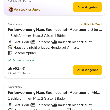
2 Gäste / 7 Nächte
Zum Angebot
Verstecktes Juwel
5.0
(1)
Top-Inserat
Norderney
Beliebte Wahl
Ferienwohnung Haus Seemuschel - Apartment "Storchennest"
1 Schlafzimmer· Max. 3 Gäste· 1 Bäder
Gratis WiFi
Fernseher
Rauchen nicht erlaubt
Haustiere nicht erlaubt, Hunde auf Anfrage
Geschirrspüler
Schnellantworter
ab 652,- €
Zum Angebot
2 Gäste / 7 Nächte
Top-Inserat
Norderney
Ferienwohnung Haus Seemuschel - Apartment "Möwennest"
1 Schlafzimmer· Max. 2 Gäste· 1 Bäder
Gratis WiFi
Fernseher
Rauchen nicht erlaubt