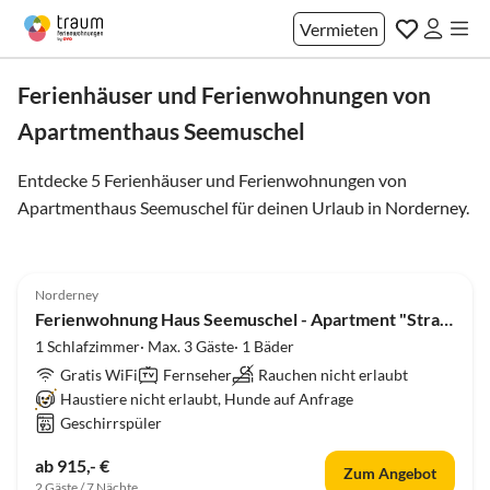
Vermieten
Ferienhäuser und Ferienwohnungen von
Apartmenthaus Seemuschel
Entdecke 5 Ferienhäuser und Ferienwohnungen von
Apartmenthaus Seemuschel für deinen Urlaub in
Norderney
.
5.0
(5)
Norderney
Ferienwohnung Haus Seemuschel - Apartment "Strandkorb""
1 Schlafzimmer· Max. 3 Gäste· 1 Bäder
Gratis WiFi
Fernseher
Rauchen nicht erlaubt
Haustiere nicht erlaubt, Hunde auf Anfrage
Geschirrspüler
ab 915,- €
Zum Angebot
2 Gäste / 7 Nächte