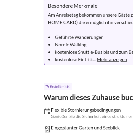
Besondere Merkmale
Am Anreisetag bekommen unsere Gäste 
HOME CARD) die ermöglich ihn verschieden
•	Geführte Wanderungen

•	Nordic Walking

•	kostenlose Shuttle-Bus bis und zum Badestrand täglich vom April bis Oktober

•	kostenlose Eintritt...
Mehr anzeigen
Erstellt mit KI
Warum dieses Zuhause bu
Flexible Stornierungsbedingungen
Genießen Sie die Sicherheit eines strukturie
Eingezäunter Garten und Seeblick