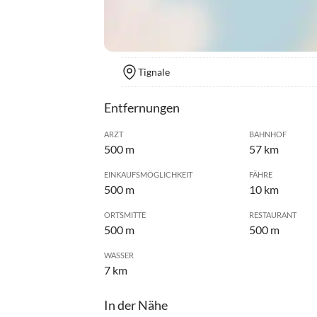
Tignale
Entfernungen
ARZT
BAHNHOF
500 m
57 km
EINKAUFSMÖGLICHKEIT
FÄHRE
500 m
10 km
ORTSMITTE
RESTAURANT
500 m
500 m
WASSER
7 km
In der Nähe