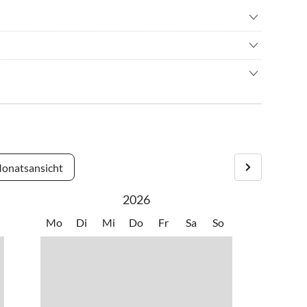
immen
•
Sehenswürdigkeiten
•
Wassersport
 ineinander übergehen, liegt Tignale über dem Gardasee. Das
ie charakteristischen Terrassen, auf denen Olivenbäume
zug auf Ihre Anreise.
ft.
n, Ärzte sowie das Schwimmbad (kostenlos für unsere Gäste)
 Sie zum nächsten Strand.
onatsansicht
2026
Mo
Di
Mi
Do
Fr
Sa
So