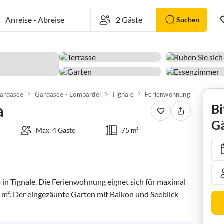
Anreise
-
Abreise
Suchen
ardasee
Gardasee - Lombardei
Tignale
Ferienwohnung Tosca
a
Bi
Gä
Max. 4 Gäste
75 m²
 in Tignale. Die Ferienwohnung eignet sich für maximal 
 m². Der eingezäunte Garten mit Balkon und Seeblick 