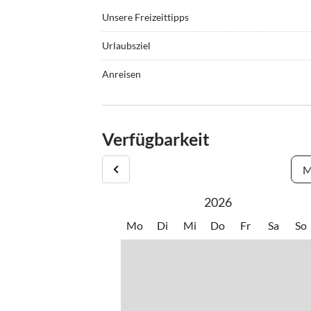
Unsere Freizeittipps
•
Kultur
•
Schw
Urlaubsziel
•
Wandern
In der schönen Gegend, wo See, Berg und Himmel
Anreisen
ganze Dorf liegt dem See zugewandt. Vor allem d
Nach Ihrer Buchung erhalten Sie die Details in Be
angebaut werden, sind typisch für diese Landscha
Von Ihrer Unterkunft liegen Supermärkte, Banke
Verfügbarkeit
nur rund 2 km entfernt. Unser Shuttle-Bus bringt
M
2026
Mo
Di
Mi
Do
Fr
Sa
So