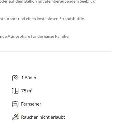
 oder auf dem Balkon mit atemberaubendem Seeblick.
staurants und einen kostenlosen Strandshuttle.
nde Atmosphäre für die ganze Familie.
1 Bäder
75 m²
Fernseher
Rauchen nicht erlaubt