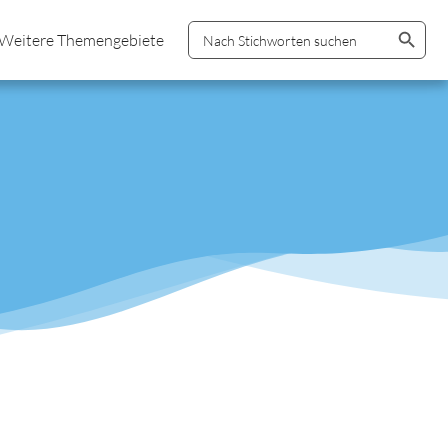
Search Button
Search
Weitere Themengebiete
for: