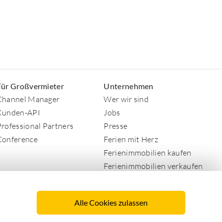
Für Großvermieter
Unternehmen
Channel Manager
Wer wir sind
Kunden-API
Jobs
Professional Partners
Presse
Conference
Ferien mit Herz
Ferienimmobilien kaufen
Ferienimmobilien verkaufen
AGB
Datenschutz
Alle Cookies zulassen
Impressum