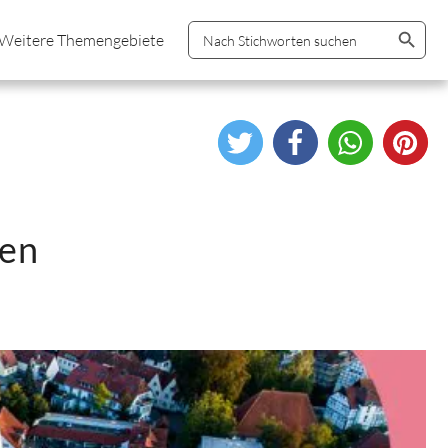
Search Button
Search
Weitere Themengebiete
for:
len