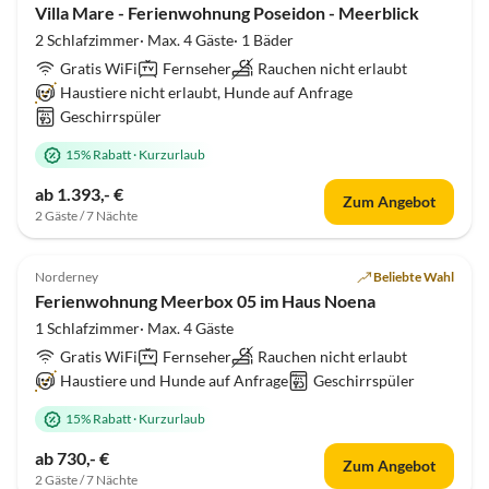
Villa Mare - Ferienwohnung Poseidon - Meerblick
2 Schlafzimmer· Max. 4 Gäste· 1 Bäder
Gratis WiFi
Fernseher
Rauchen nicht erlaubt
Haustiere nicht erlaubt, Hunde auf Anfrage
Geschirrspüler
15% Rabatt
·
Kurzurlaub
ab 1.393,- €
Zum Angebot
2 Gäste / 7 Nächte
4.9
(3)
Norderney
Beliebte Wahl
Ferienwohnung Meerbox 05 im Haus Noena
1 Schlafzimmer· Max. 4 Gäste
Gratis WiFi
Fernseher
Rauchen nicht erlaubt
Haustiere und Hunde auf Anfrage
Geschirrspüler
15% Rabatt
·
Kurzurlaub
ab 730,- €
Zum Angebot
2 Gäste / 7 Nächte