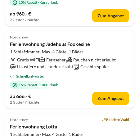
15% Rabatt
·
Kurzurlaub
ab 960,- €
Zum Angebot
2 Gäste / 7 Nächte
5.0
(9)
Norderney
Ferienwohnung Jadehuus Fookesine
1 Schlafzimmer· Max. 4 Gäste· 1 Bäder
Gratis WiFi
Fernseher
Rauchen nicht erlaubt
Haustiere und Hunde erlaubt
Geschirrspüler
Schnellantworter
15% Rabatt
·
Kurzurlaub
ab 666,- €
Zum Angebot
2 Gäste / 7 Nächte
5.0
(7)
Norderney
Beliebte Wahl
Ferienwohnung Lotta
1 Schlafzimmer· Max. 4 Gäste· 1 Bäder