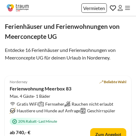
Vermieten
Ferienhäuser und Ferienwohnungen von
Meerconcepte UG
Entdecke 16 Ferienhäuser und Ferienwohnungen von
Meerconcepte UG für deinen Urlaub in
Norderney
.
4.9
(22)
Norderney
Beliebte Wahl
Ferienwohnung Meerbox 83
Max. 4 Gäste· 1 Bäder
Gratis WiFi
Fernseher
Rauchen nicht erlaubt
Haustiere und Hunde auf Anfrage
Geschirrspüler
20% Rabatt
·
Last Minute
ab 740,- €
Zum Angebot