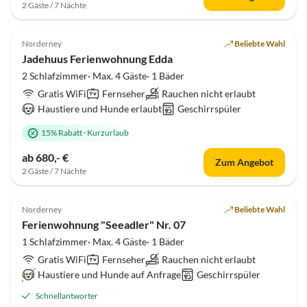
2 Gäste / 7 Nächte
4.9
(18)
Norderney
Beliebte Wahl
Jadehuus Ferienwohnung Edda
2 Schlafzimmer· Max. 4 Gäste· 1 Bäder
Gratis WiFi
Fernseher
Rauchen nicht erlaubt
Haustiere und Hunde erlaubt
Geschirrspüler
15% Rabatt
·
Kurzurlaub
ab 680,- €
Zum Angebot
2 Gäste / 7 Nächte
4.8
(15)
Norderney
Beliebte Wahl
Ferienwohnung "Seeadler" Nr. 07
1 Schlafzimmer· Max. 4 Gäste· 1 Bäder
Gratis WiFi
Fernseher
Rauchen nicht erlaubt
Haustiere und Hunde auf Anfrage
Geschirrspüler
Schnellantworter