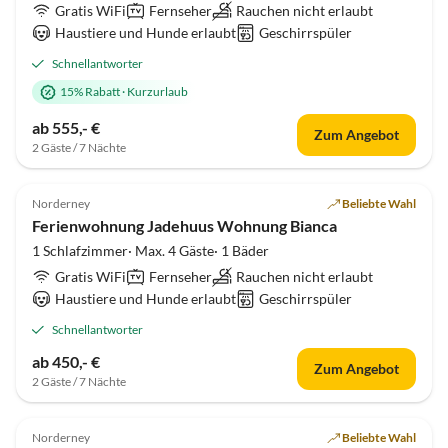
Gratis WiFi
Fernseher
Rauchen nicht erlaubt
Haustiere und Hunde erlaubt
Geschirrspüler
Schnellantworter
15% Rabatt
·
Kurzurlaub
ab 555,- €
Zum Angebot
2 Gäste / 7 Nächte
5.0
(6)
Norderney
Beliebte Wahl
Ferienwohnung Jadehuus Wohnung Bianca
1 Schlafzimmer· Max. 4 Gäste· 1 Bäder
Gratis WiFi
Fernseher
Rauchen nicht erlaubt
Haustiere und Hunde erlaubt
Geschirrspüler
Schnellantworter
ab 450,- €
Zum Angebot
2 Gäste / 7 Nächte
5.0
(3)
Norderney
Beliebte Wahl