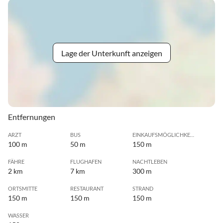
Lage der Unterkunft anzeigen
Entfernungen
ARZT
BUS
EINKAUFSMÖGLICHKEIT
100 m
50 m
150 m
FÄHRE
FLUGHAFEN
NACHTLEBEN
2 km
7 km
300 m
ORTSMITTE
RESTAURANT
STRAND
150 m
150 m
150 m
WASSER