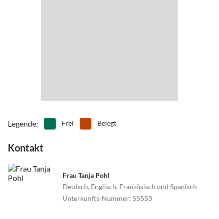
•
Spielplatz
•
Spielscheune/ Indoorspielplatz
•
Surfen
•
Tanzen
•
Tennis
•
Theater
•
Tischtennis
•
Vögel beobachten
•
Wakeboarden
•
Wandern
•
Wassersport
•
Wattwandern
•
Weinprobe
•
Wellness
•
Windsurfen
•
Zelten
Legende
:
Frei
Belegt
Kontakt
Frau Tanja Pohl
Deutsch, Englisch, Französisch und Spanisch
Unterkunfts-Nummer
:
55553