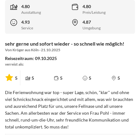
4.80
4.80
Ausstattung
Preis/Leistung
4.93
4.87
Service
Umgebung
sehr gerne und sofort wieder - so schnell wie möglich!
Von Kröger aus Köln · 21.10.2025
Reisezeitraum: 09.10.2025
verreist als:
5
5
5
5
5
Die Ferienwohnung war top - super Lage, schön, "klar" und ohne
viel Schnickschnack eingerichtet und mit allem, was wir brauchten
und ausreichend Platz für uns, unsere Fellnase und all unsere
Sachen. Am allerbesten war der Service von Frau Pohl - immer
schnell, rund-um-die-Uhr, sehr freundliche Kommunikation und
total unkompliziert. So muss das!