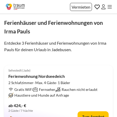
Vermieten
Ferienhäuser und Ferienwohnungen von
Irma Pauls
Entdecke 3 Ferienhäuser und Ferienwohnungen von Irma
Pauls für deinen Urlaub in
Jadebusen
.
5.0
(1)
Sehestedt (Jade)
Ferienwohnung Nordseedeich
2 Schlafzimmer· Max. 4 Gäste· 1 Bäder
Gratis WiFi
Fernseher
Rauchen nicht erlaubt
Haustiere und Hunde auf Anfrage
ab 424,- €
2 Gäste / 7 Nächte
Zum Angebot