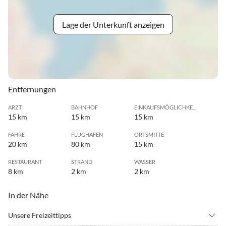
Lage der Unterkunft anzeigen
Entfernungen
ARZT
BAHNHOF
EINKAUFSMÖGLICHKEIT
15 km
15 km
15 km
FÄHRE
FLUGHAFEN
ORTSMITTE
20 km
80 km
15 km
RESTAURANT
STRAND
WASSER
8 km
2 km
2 km
In der Nähe
Unsere Freizeittipps