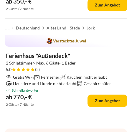
ab 350,- €
Zum Angebot
2 Gäste / 7 Nächte
. . .
Deutschland
Altes Land - Stade
Jork
Verstecktes Juwel
Ferienhaus "Außendeck"
2 Schlafzimmer· Max. 6 Gäste· 1 Bäder
5.0
(2)
Gratis WiFi
Fernseher
Rauchen nicht erlaubt
Haustiere und Hunde nicht erlaubt
Geschirrspüler
Schnellantworter
ab 770,- €
Zum Angebot
2 Gäste / 7 Nächte