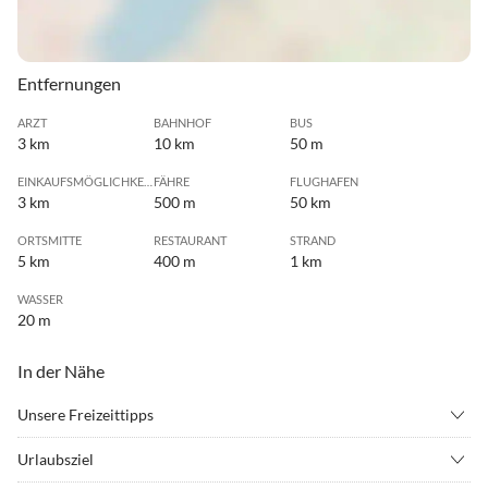
Entfernungen
ARZT
BAHNHOF
BUS
3 km
10 km
50 m
EINKAUFSMÖGLICHKEIT
FÄHRE
FLUGHAFEN
3 km
500 m
50 km
ORTSMITTE
RESTAURANT
STRAND
5 km
400 m
1 km
WASSER
20 m
In der Nähe
Unsere Freizeittipps
•
Angeln
•
Fahrradverleih
Urlaubsziel
•
Freibad
•
Grillen