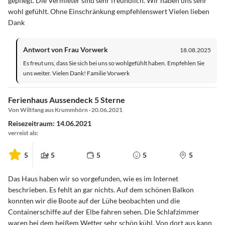
gepflegt. Die Vermieter sind sehr freundlich. Wir haben uns sehr
wohl gefühlt. Ohne Einschränkung empfehlenswert Vielen lieben
Dank
Antwort von Frau Vorwerk
18.08.2025
Es freut uns, dass Sie sich bei uns so wohlgefühlt haben. Empfehlen Sie
uns weiter. Vielen Dank! Familie Vorwerk
Ferienhaus Aussendeck 5 Sterne
Von Wiltfang aus Krummhörn · 20.06.2021
Reisezeitraum: 14.06.2021
verreist als:
5
5
5
5
5
Das Haus haben wir so vorgefunden, wie es im Internet
beschrieben. Es fehlt an gar nichts. Auf dem schönen Balkon
konnten wir die Boote auf der Lühe beobachten und die
Containerschiffe auf der Elbe fahren sehen. Die Schlafzimmer
waren bei dem heißem Wetter sehr schön kühl. Von dort aus kann