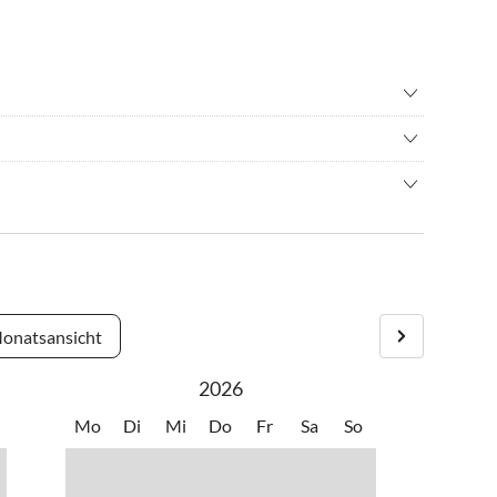
adverleih
•
Freibad
n
•
Nordic Walking
 ein Ausgangspunkt für Ausflüge im schönen Alten Land, zu den
ffahrt/Bootstour
•
Schwimmen
ern
•
Wassersport
werder, dann auf die K39 immer geradeaus in richtung Jork
oder an der Elbe entlang und bestaunen dort die
inks in die Richtung Höhen abbiegen in die Straße Lühe. Dort
iten (Hafen, Elbphilharmonie, Miniaturwunderland usw. ist
 fahren.In Horneburg beim Kreisel in Richtung Jork abbiegen
s Sie dort in die Straße Lühe kommen.
onatsansicht
2026
Mo
Di
Mi
Do
Fr
Sa
So