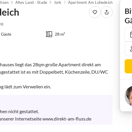
chsen
Altes Land - Stade
Jork
Apartment Am Lühedeich
eich
Bi
Gä
ng
 Gäste
28 m²
hauses liegt das 28qm große Apartment direkt am 
sgestattet ist es mit Doppelbett, Küchenzeile, DU/WC 
g lädt zum Verweilen ein.
n nicht gestattet.

unserer Internetseite www.direkt-am-fluss.de