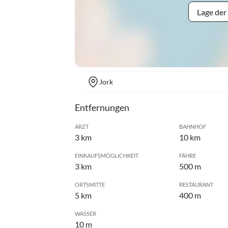
Lage der
Jork
Entfernungen
ARZT
BAHNHOF
3 km
10 km
EINKAUFSMÖGLICHKEIT
FÄHRE
3 km
500 m
ORTSMITTE
RESTAURANT
5 km
400 m
WASSER
10 m