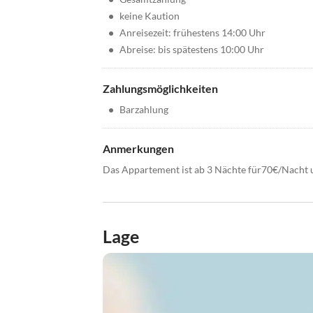
•
keine Kaution
•
Anreisezeit: frühestens 14:00 Uhr
•
Abreise: bis spätestens 10:00 Uhr
Zahlungsmöglichkeiten
•
Barzahlung
Anmerkungen
Das Appartement ist ab 3 Nächte für70€/Nacht 
Lage