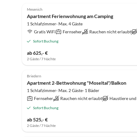
Mesenich
Apartment Ferienwohnung am Camping
1 Schlafzimmer· Max. 4 Gäste
Gratis WiFi
Fernseher
Rauchen nicht erlaubt
Sofort Buchung
ab 625,- €
2 Gäste / 7 Nächte
Briedern
Apartment 2-Bettwohnung "Moseltal"/Balkon
1 Schlafzimmer· Max. 2 Gäste· 1 Bäder
Fernseher
Rauchen nicht erlaubt
Haustiere und
Sofort Buchung
ab 525,- €
2 Gäste / 7 Nächte