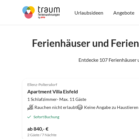
Urlaubsideen
Angebote
Ferienhäuser und Ferie
Entdecke 107 Ferienhäuser 
Ellenz-Poltersdorf
Apartment Villa Eisfeld
1 Schlafzimmer· Max. 11 Gäste
Rauchen nicht erlaubt
Keine Angabe zu Haustiere
Sofort Buchung
ab 840,- €
2 Gäste / 7 Nächte