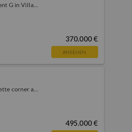
Ghiffa - 2-room apartment G in Villa Ada Troubetzkoy: Lake Maggiore - West Shore - Ghiffa :
370.000 €
ANSEHEN
Ghiffa - 3-room maisonette corner apartment on the 3rd floor of Villa Ada Troubetzkoy: Lake Maggiore - West Shore - Ghiffa :
495.000 €