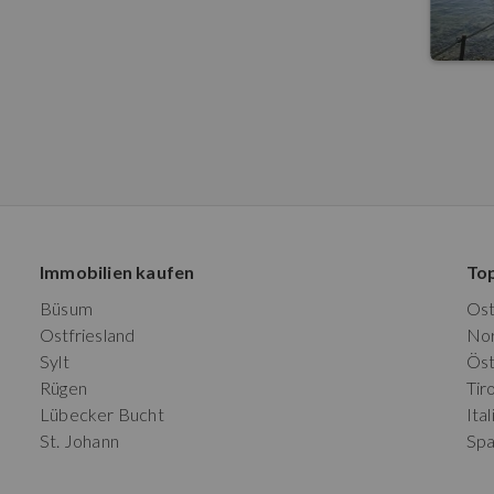
Immobilien kaufen
To
Büsum
Os
Ostfriesland
No
Sylt
Öst
Rügen
Tiro
Lübecker Bucht
Ital
St. Johann
Spa