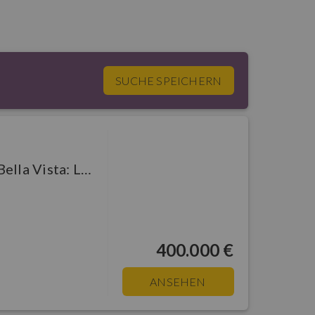
SUCHE SPEICHERN
Ghiffa - Appartamento Bella Vista: Lake Maggiore - West Shore - Ghiffa :
400.000 €
ANSEHEN