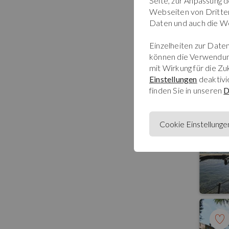
Seite, zur Anpassung 
Webseiten von Dritten.
Daten und auch die We
Einzelheiten zur Daten
können die Verwendun
mit Wirkung für die Z
Einstellungen
deaktivi
finden Sie in unseren
D
Cookie Einstellunge