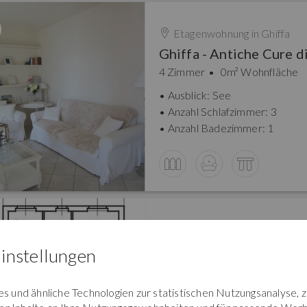
Etagenwohnung in
Ghiffa
4 Zimmer
0m² Wohnfläche
Ausblick: See
Anzahl Schlafzimmer: 3
Anzahl Badezimmer: 1
Etagenwohnung in
Ghiffa
instellungen
3 Zimmer
0m² Wohnfläche
Ausblick: See
 und ähnliche Technologien zur statistischen Nutzungsanalyse, 