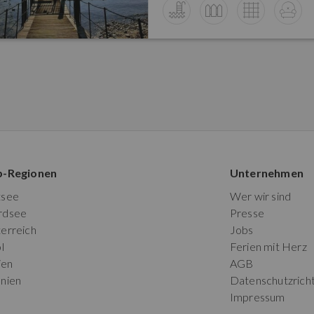
p-Regionen
Unternehmen
tsee
Wer wir sind
rdsee
Presse
erreich
Jobs
l
Ferien mit Herz
ien
AGB
nien
Datenschutzricht
Impressum