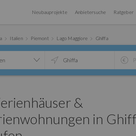
Neubauprojekte
Anbietersuche
Ratgeber
pa
Italien
Piemont
Lago Maggiore
Ghiffa
ien
Ferienhäuser &
rienwohnungen in Ghif
ufen