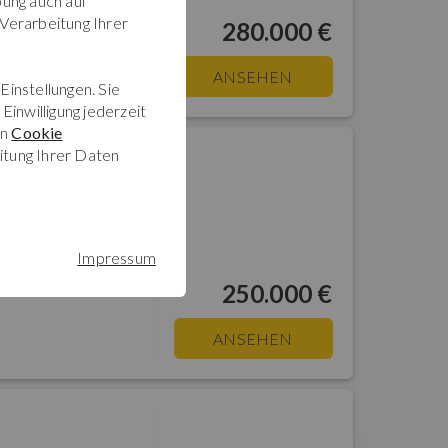
ung auch auf
 Verarbeitung Ihrer
280.000 €
ANSEHEN
Einstellungen. Sie
Einwilligung jederzeit
en
Cookie
itung Ihrer Daten
Ghiffa - 1-room apartment on the 1st floor in Villa Ada Troubetzkoy: Lake Maggiore - West Shore - Ghiffa :
Impressum
250.000 €
ANSEHEN