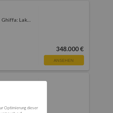
Ghiffa - Antiche Cure di Ghiffa: Lake Maggiore - West Shore - Ghiffa :
348.000 €
ANSEHEN
Ghiffa - Appartamento Trinità: Lake Maggiore - West Shore - Ghiffa :
zur Optimierung dieser