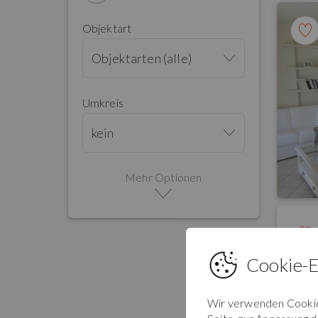
Objektart
Objektarten (alle)
Umkreis
kein
Mehr Optionen
Cookie-E
Wir verwenden Cookies