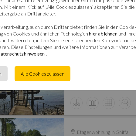
der Inhalte an Ihre Nutzungsgewohnheiten und für passende Werb
Anzahl Schlafzimmer: 3
 Mit einem Klick auf „Alle Cookies zulassen“ akzeptieren Sie die
Anzahl Badezimmer: 1
itergabe an Drittanbieter.
verarbeitung, auch durch Drittanbieter, finden Sie in den Cookie-
g von Cookies und ähnlichen Technologien
hier ablehnen
und Ihre 
ukunft widerrufen, indem Sie die entsprechenden Kategorien in d
eren. Diese Einstellungen und weitere Informationen zur Verarbe
Etagenwohnung in
Ghiffa
atenschutzhinweisen
.
4 Zimmer
0m² Wohnfläche
n
Alle Cookies zulassen
Anzahl Schlafzimmer: 4
Anzahl Badezimmer: 1
Etagenwohnung in
Ghiffa