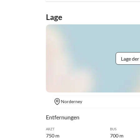
Lage
Lage der
Norderney
Entfernungen
ARZT
BUS
750 m
700 m