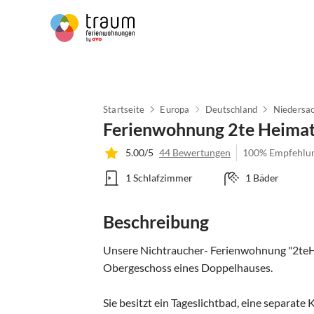
Startseite
Europa
Deutschland
Niedersa
Ferienwohnung 2te Heima
5.00/5
44 Bewertungen
100% Empfehlu
1 Schlafzimmer
1 Bäder
Beschreibung
Unsere Nichtraucher- Ferienwohnung "2teHei
Obergeschoss eines Doppelhauses.

Sie besitzt ein Tageslichtbad, eine separate