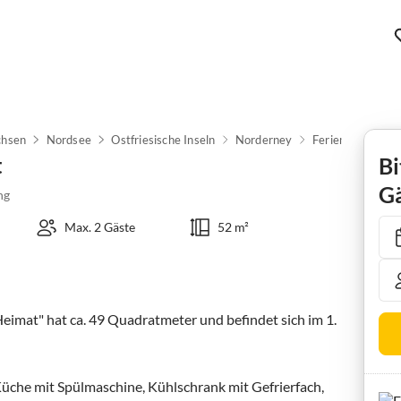
chsen
Nordsee
Ostfriesische Inseln
Norderney
Ferienwohnung 
t
Bi
Gä
ng
Max. 2 Gäste
52 m²
mat" hat ca. 49 Quadratmeter und befindet sich im 1. 
 Küche mit Spülmaschine, Kühlschrank mit Gefrierfach, 