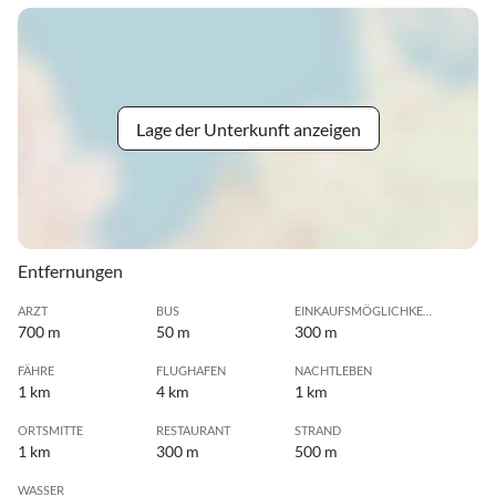
Lage der Unterkunft anzeigen
Entfernungen
ARZT
BUS
EINKAUFSMÖGLICHKEIT
700 m
50 m
300 m
FÄHRE
FLUGHAFEN
NACHTLEBEN
1 km
4 km
1 km
ORTSMITTE
RESTAURANT
STRAND
1 km
300 m
500 m
WASSER