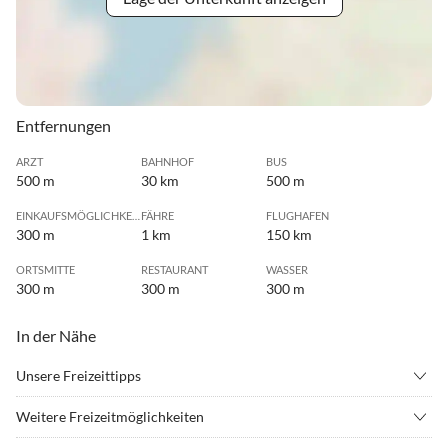
Entfernungen
ARZT
BAHNHOF
BUS
500 m
30 km
500 m
EINKAUFSMÖGLICHKEIT
FÄHRE
FLUGHAFEN
300 m
1 km
150 km
ORTSMITTE
RESTAURANT
WASSER
300 m
300 m
300 m
In der Nähe
Unsere Freizeittipps
•
Angeln
•
Badminton
Weitere Freizeitmöglichkeiten
•
Ballonfahren
•
Beachvolleyball