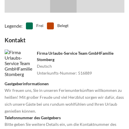
•
Segeln
•
Sehenswürdigkeiten
•
Spielplatz
•
Spielscheune/ Indoorspielplatz
•
Squash
•
Surfen
•
Tanzen
•
Tauchen
Legende
:
Frei
Belegt
•
Tennis
•
Theater
Kontakt
•
Thermalbäder
•
Tischtennis
•
Tretbootfahren
•
Vögel beobachten
•
Volleyball
•
Wale beobachten
Firma Urlaubs-Service Team GmbHFamilie
Stomberg
•
Wandern
•
Wasserski
Deutsch
•
Wassersport
•
Wattwandern
Unterkunfts-Nummer
:
516889
•
Weinprobe
•
Wellness
•
Windsurfen
•
Zelten
Gastgeberinformationen
•
Zoo
Wir freuen uns, Sie in unseren Ferienunterkünften willkommen zu
heißen! Mit großer Freude und viel Herzblut sorgen wir dafür, dass
sich unsere Gäste bei uns rundum wohlfühlen und Ihren Urlaub
genießen können.
Telefonnummer des Gastgebers
Bitte geben Sie weitere Details ein, um die Kontaktnummer des