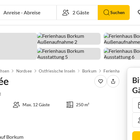
Anreise
-
Abreise
Suchen
chsen
Nordsee
Ostfriesische Inseln
Borkum
Ferienhaus Villa El
ée
Bi
Gä
g
Max. 12 Gäste
250 m²
auf Borkum
