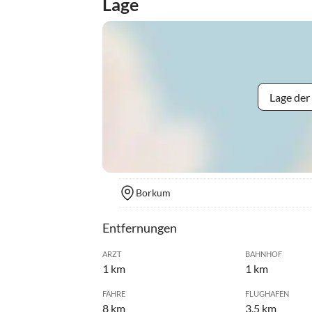
Lage
Lage der
Borkum
Entfernungen
ARZT
BAHNHOF
1 km
1 km
FÄHRE
FLUGHAFEN
8 km
3.5 km