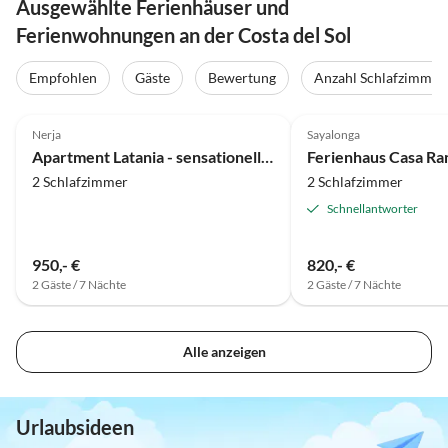
Ausgewählte Ferienhäuser und
Ferienwohnungen an der Costa del Sol
Empfohlen
Gäste
Bewertung
Anzahl Schlafzimmer
5.0
(23)
Top-Inserat
4.9
(8)
Nerja
Sayalonga
Apartment Latania - sensationeller 180° Blick
Ferienhaus Casa Ra
2 Schlafzimmer
2 Schlafzimmer
Schnellantworter
950,- €
820,- €
2 Gäste / 7 Nächte
2 Gäste / 7 Nächte
Alle anzeigen
Urlaubsideen