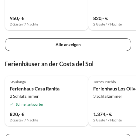
950,- €
820,- €
2 Gäste / 7 Nächte
2 Gäste / 7 Nächte
Alle anzeigen
Ferienhäuser an der Costa del Sol
4.9
(8)
Top-Inserat
5.0
(2)
Sayalonga
Torrox Pueblo
Ferienhaus Casa Ranita
Ferienhaus Los Oliv
2 Schlafzimmer
3 Schlafzimmer
Schnellantworter
820,- €
1.374,- €
2 Gäste / 7 Nächte
2 Gäste / 7 Nächte