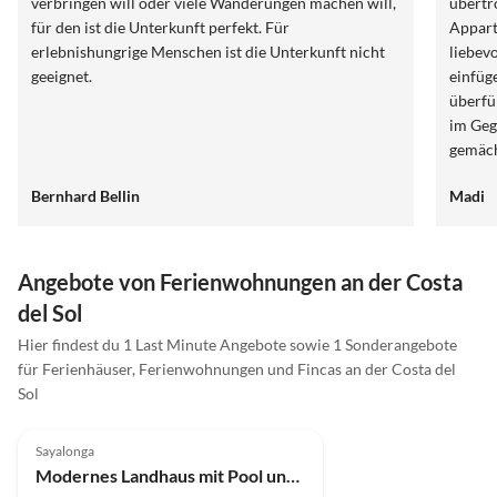
verbringen will oder viele Wanderungen machen will,
übertr
für den ist die Unterkunft perfekt. Für
Appart
erlebnishungrige Menschen ist die Unterkunft nicht
liebev
geeignet.
einfüg
überfü
im Geg
gemäch
wirkli
Bernhard Bellin
Madi
beiträ
man hi
Sonnenunt
stunde
Angebote von Ferienwohnungen an der Costa
Ruhe v
del Sol
Essent
Hier findest du 1 Last Minute Angebote sowie 1 Sonderangebote
wohlge
für Ferienhäuser, Ferienwohnungen und Fincas an der Costa del
Zum Ba
Sol
außerh
4.9
(2)
Sayalonga
Modernes Landhaus mit Pool und Meerblick in Malaga