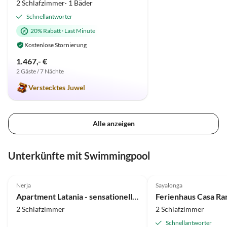
2 Schlafzimmer· 1 Bäder
Schnellantworter
20% Rabatt
·
Last Minute
Kostenlose Stornierung
1.467,- €
2 Gäste / 7 Nächte
Verstecktes Juwel
Alle anzeigen
Unterkünfte mit Swimmingpool
5.0
(23)
Top-Inserat
4.9
(8)
Nerja
Sayalonga
Apartment Latania - sensationeller 180° Blick
Ferienhaus Casa Ra
2 Schlafzimmer
2 Schlafzimmer
Schnellantworter