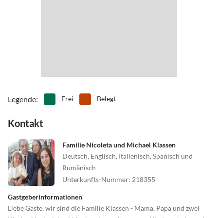
•
Museen
•
Nachtleben
•
Nordic Walking
•
Paragliding
•
Radfahren/ Cycling
•
Reiten
•
Schifffahrt/Bootstour
•
Schnorcheln
•
Schwimmen
•
Segeln
•
Sehenswürdigkeiten
•
Ski-Alpin
•
Spielplatz
•
Squash
•
Surfen
•
Tanzen
•
Tauchen
•
Tennis
Legende
:
Frei
Belegt
•
Theater
•
Tischtennis
Kontakt
•
Vögel beobachten
•
Volleyball
•
Wandern
•
Wasserski
Familie Nicoleta und Michael Klassen
•
Wassersport
•
Wellness
Deutsch, Englisch, Italienisch, Spanisch und
•
Windsurfen
Rumänisch
Unterkunfts-Nummer
:
218355
Gastgeberinformationen
Liebe Gäste, wir sind die Familie Klassen - Mama, Papa und zwei