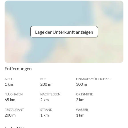
Lage der Unterkunft anzeigen
Entfernungen
ARZT
BUS
EINKAUFSMÖGLICHKEIT
1 km
200 m
300 m
FLUGHAFEN
NACHTLEBEN
ORTSMITTE
65 km
2 km
2 km
RESTAURANT
STRAND
WASSER
200 m
1 km
1 km