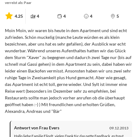
verreist als: Paar
4.25
4
4
4
5
Moin Moin, wir waren bis heute in dem Apartment und sind echt
zufrieden. Schön muckelig (manche Leute würden es als klein
bezeichnen, aber uns hat es sehr gefallen), der Ausblick war echt
wunderbar. Während unseres Aufenthaltes hatten wir das Glück
dem Sturm "Xaver" zu begegnen und dadurch zwei Tage nur (bis auf
schnell mal Gassi gehen) in dem Apartment zu sein, dabei haben wir
leider einen Backofen vermisst. Ansonsten haben wir uns zwei sehr
ruhige Tage in Zweisamkeit plus Hund gemacht. Aber wie gesagt,
das Apartment ist echt toll, gerne wieder. Und Sylt ist immer eine
Reise wert (besonders im Dezember sehr zu empfehlen, bei
Restaurants sollte man jedoch vorher anrufen ob die überhaupt
geöffnet haben :-) ) Mit freundlichen und erholten Grüßen,
Alexandra, Andreas und "Bär"
Antwort von Frau Evers
09.12.2013
Hallo liebe Familie Flindt, vielen Dank für das nette Feedback, es freut