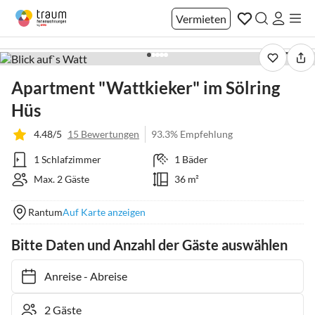
Vermieten
1 / 28
Apartment "Wattkieker" im Sölring
Hüs
4.48/5
15 Bewertungen
93.3% Empfehlung
1 Schlafzimmer
1 Bäder
Max. 2 Gäste
36 m²
Rantum
Auf Karte anzeigen
Bitte Daten und Anzahl der Gäste auswählen
Anreise
-
Abreise