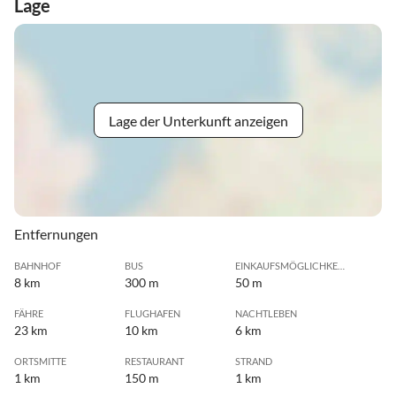
Lage
Lage der Unterkunft anzeigen
Entfernungen
BAHNHOF
BUS
EINKAUFSMÖGLICHKEIT
8 km
300 m
50 m
FÄHRE
FLUGHAFEN
NACHTLEBEN
23 km
10 km
6 km
ORTSMITTE
RESTAURANT
STRAND
1 km
150 m
1 km