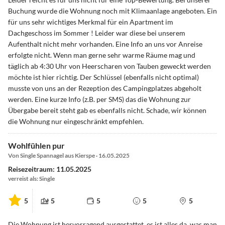
Buchung wurde die Wohnung noch mit Klimaanlage angeboten. Ein
für uns sehr wichtiges Merkmal für ein Apartment im
Dachgeschoss im Sommer ! Leider war diese bei unserem
Aufenthalt nicht mehr vorhanden. Eine Info an uns vor Anreise
erfolgte nicht. Wenn man gerne sehr warme Räume mag und
täglich ab 4:30 Uhr von Heerscharen von Tauben geweckt werden
möchte ist hier richtig. Der Schlüssel (ebenfalls nicht optimal)
musste von uns an der Rezeption des Campingplatzes abgeholt
werden. Eine kurze Info (z.B. per SMS) das die Wohnung zur
Übergabe bereit steht gab es ebenfalls nicht. Schade, wir können
die Wohnung nur eingeschränkt empfehlen.
Wohlfühlen pur
Von Single Spannagel aus Kierspe · 16.05.2025
Reisezeitraum: 11.05.2025
verreist als: Single
5
5
5
5
5
Die Wohnung ist hervorragend ausgestattet, es ist alles da, was man