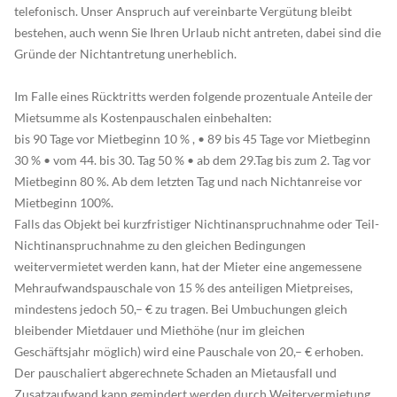
telefonisch. Unser Anspruch auf vereinbarte Vergütung bleibt
bestehen, auch wenn Sie Ihren Urlaub nicht antreten, dabei sind die
Gründe der Nichtantretung unerheblich.
Im Falle eines Rücktritts werden folgende prozentuale Anteile der
Mietsumme als Kostenpauschalen einbehalten:
bis 90 Tage vor Mietbeginn 10 % , • 89 bis 45 Tage vor Mietbeginn
30 % • vom 44. bis 30. Tag 50 % • ab dem 29.Tag bis zum 2. Tag vor
Mietbeginn 80 %. Ab dem letzten Tag und nach Nichtanreise vor
Mietbeginn 100%.
Falls das Objekt bei kurzfristiger Nichtinanspruchnahme oder Teil-
Nichtinanspruchnahme zu den gleichen Bedingungen
weitervermietet werden kann, hat der Mieter eine angemessene
Mehraufwandspauschale von 15 % des anteiligen Mietpreises,
mindestens jedoch 50,– € zu tragen. Bei Umbuchungen gleich
bleibender Mietdauer und Miethöhe (nur im gleichen
Geschäftsjahr möglich) wird eine Pauschale von 20,– € erhoben.
Der pauschaliert abgerechnete Schaden an Mietausfall und
Zusatzaufwand kann gemindert werden durch Weitervermietung