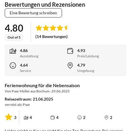
Bewertungen und Rezensionen
Eine Bewertung schreiben
4.80
(14 Bewertungen)
Out of 5
4.86
4.93
Ausstattung
Preis/Leistung
4.64
4.79
Service
Umgebung
Ferienwohnung für die Nebensaison
Von Paar Müller aus Bochum · 29.06.2025
Reisezeitraum: 21.06.2025
verreist als: Paar
3
4
4
2
2
Leider reicht es für uns nicht für eine Top-Bewertung. Bei unserer