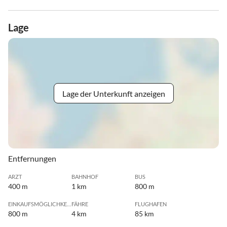
Lage
Lage der Unterkunft anzeigen
Entfernungen
ARZT
BAHNHOF
BUS
400 m
1 km
800 m
EINKAUFSMÖGLICHKEIT
FÄHRE
FLUGHAFEN
800 m
4 km
85 km