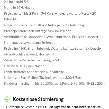
2. Hochstuhl 5 €
Hund je 10 €/Nacht
Preise gelten bis 2 Pers., 3-4 Pers. + 40 €, je weitere Pers. + 20
€/Nacht,
Unter Mindestaufenthalt auf Anfrage: 30 % Aufschlag
Pferdepension nach Anfrage MS Horseschool
Verbindliche Saisonpreise + Wochenpreise s. Preisliste unserer
Homepage www.bellana-ferien.de
Preise incl. NK, Endr., Internet, Wäsche (aufgez.Betten,1 x Dusch-
+Handtuch), Babybett, Hochstuhl
Zusätzliche Zwischenreinigung je 50 €
Haustiere 10 €/Tier/Nacht
Langzeitmieter Sonderpreis auf Anfrage
Heizung: 1 Sack Pellets/Tag incl., weitere 8,00 €/Sack
Kinderermässigung: bis 1 J 100%, ab 5.Pers. 2-7 J. 50%, 8-12 J 25% .
Kostenlose Stornierung
•
Storniere kostenlos
bis zu 28 Tage vor deinem Anreisedatum.