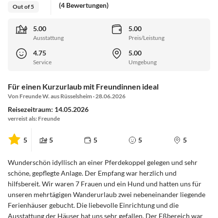
(4 Bewertungen)
Out of 5
5.00
5.00
Ausstattung
Preis/Leistung
4.75
5.00
Service
Umgebung
Für einen Kurzurlaub mit Freundinnen ideal
Von Freunde W. aus Rüsselsheim · 28.06.2026
Reisezeitraum: 14.05.2026
verreist als: Freunde
5
5
5
5
5
Wunderschön idyllisch an einer Pferdekoppel gelegen und sehr
schöne, gepflegte Anlage. Der Empfang war herzlich und
hilfsbereit. Wir waren 7 Frauen und ein Hund und hatten uns für
unseren mehrtägigen Wanderurlaub zwei nebeneinander liegende
Ferienhäuser gebucht. Die liebevolle Einrichtung und die
Ausstattung der Häuser hat uns sehr gefallen. Der Eßbereich war