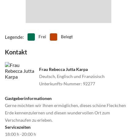
Bodensee
•
Spielplatz
•
Spielscheune/ Indoorspielplatz
Tansaniapark Löffingen
•
Squash
•
Surfen
Steinwasen Park
•
Tennis
•
Thermalbäder
Europa Park Rust
•
Tischtennis
•
Tretbootfahren
Wasserfälle Todtnauberg
•
Vögel beobachten
•
Volleyball
Legende
:
Frei
Belegt
Triberger Wasserfälle
•
Wandern
•
Weinprobe
Rheinfall von Schaffhausen
Kontakt
•
Wellness
•
Zelten
Pfahlbauten Überlingen/Bodensee
•
Zoo
Zeppelin-museum/Flug Friedrichshafen
Frau Rebecca Jutta Karpa
Erdmannshöhle Hasel
Deutsch, Englisch und Französisch
Rothausbrauerei
Unterkunfts-Nummer
:
92277
Gastgeberinformationen
Gerne möchten wir Ihnen ermöglichen, dieses schöne Fleckchen
Erde kennenzulernen und diesen wundervollen Ort zum
Verschnaufen zu erleben.
Servicezeiten
18:00 h -20:00 h