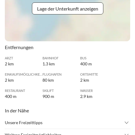
Lage der Unterkunft anzeigen
Entfernungen
ARZT
BAHNHOF
BUS
2 km
1.3 km
400 m
EINKAUFSMÖGLICHKEIT
FLUGHAFEN
ORTSMITTE
2 km
80 km
2 km
RESTAURANT
SKILIFT
WASSER
400 m
900 m
2.9 km
In der Nähe
Unsere Freizeittipps
•
Angeln
•
Beachvolleyball
Weitere Freizeitmöglichkeiten