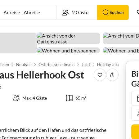
Anreise
-
Abreise
Suchen
chsen
Nordsee
Ostfriesische Inseln
Juist
aus Hellerhook Ost
Bi
Gä
g
Max. 4 Gäste
65 m²
rrlichem Blick auf den Hafen und das ostfriesische 
 Ferienwohnung in ruhiger Lage - nur wenige 