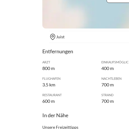
Juist
Entfernungen
ARZT
EINKAUFSMÖGLIC
800 m
400 m
FLUGHAFEN
NACHTLEBEN
3.5 km
700 m
RESTAURANT
STRAND
600 m
700 m
In der Nähe
Unsere Freizeittipps