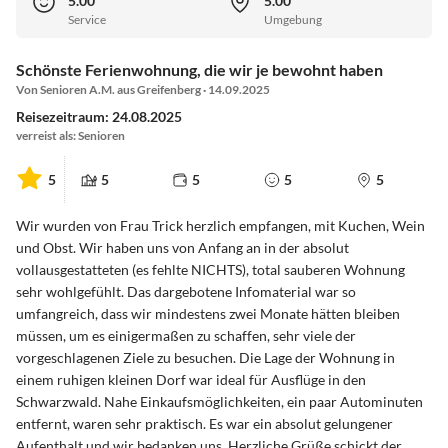
5.00
5.00
Service
Umgebung
Schönste Ferienwohnung, die wir je bewohnt haben
Von Senioren A.M. aus Greifenberg · 14.09.2025
Reisezeitraum: 24.08.2025
verreist als: Senioren
5
5
5
5
5
Wir wurden von Frau Trick herzlich empfangen, mit Kuchen, Wein
und Obst. Wir haben uns von Anfang an in der absolut
vollausgestatteten (es fehlte NICHTS), total sauberen Wohnung
sehr wohlgefühlt. Das dargebotene Infomaterial war so
umfangreich, dass wir mindestens zwei Monate hätten bleiben
müssen, um es einigermaßen zu schaffen, sehr viele der
vorgeschlagenen Ziele zu besuchen. Die Lage der Wohnung in
einem ruhigen kleinen Dorf war ideal für Ausflüge in den
Schwarzwald. Nahe Einkaufsmöglichkeiten, ein paar Autominuten
entfernt, waren sehr praktisch. Es war ein absolut gelungener
Aufenthalt und wir bedanken uns. Herzliche Grüße schickt der