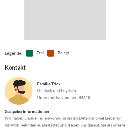
folgen. An Schopfloch und Dornstetten vorbei auf die B28 Richtung
•
Rodeln
•
Schlittschuhlaufen
Stuttgart/Altensteig abbiegen, nach 100m links Richtung
•
Schwimmen
•
Segelfliegen
Hallwangen/Musbach abbiegen. Nach 4 km erreichen Sie Musbach.
•
Sehenswürdigkeiten
•
Ski-Alpin
•
Ski-Langlauf
•
Snowboard
•
Sommerrodelbahn
•
Spielplatz
•
Spielscheune/ Indoorspielplatz
•
Squash
•
Tanzen
•
Tennis
•
Theater
•
Thermalbäder
Legende
:
Frei
Belegt
•
Vögel beobachten
•
Wandern
Kontakt
•
Wellness
•
Zelten
•
Zoo
Familie Trick
Deutsch und Englisch
Unterkunfts-Nummer
:
84618
Gastgeberinformationen
Wir haben unsere Ferienwohnung bis ins Detail mit viel Liebe für
Ihr Wohlbefinden ausgestattet und freuen uns darauf, Sie als unsere