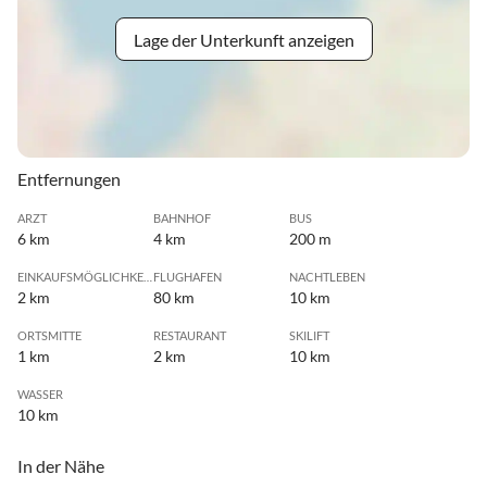
Lage der Unterkunft anzeigen
Entfernungen
ARZT
BAHNHOF
BUS
6 km
4 km
200 m
EINKAUFSMÖGLICHKEIT
FLUGHAFEN
NACHTLEBEN
2 km
80 km
10 km
ORTSMITTE
RESTAURANT
SKILIFT
1 km
2 km
10 km
WASSER
10 km
In der Nähe