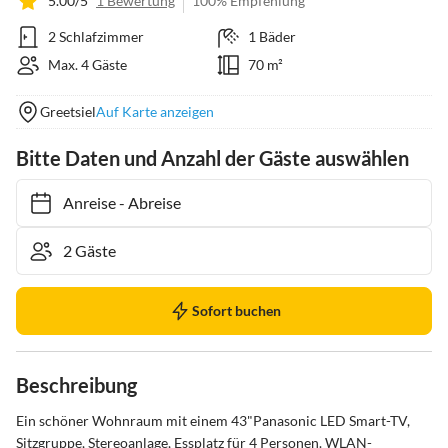
5.00/5
1 Bewertung
100% Empfehlung
2 Schlafzimmer
1 Bäder
Max. 4 Gäste
70 m²
Greetsiel
Auf Karte anzeigen
Bitte Daten und Anzahl der Gäste auswählen
Anreise
-
Abreise
Sofort buchen
Beschreibung
Ein schöner Wohnraum mit einem 43"Panasonic LED Smart-TV, 
Sitzgruppe, Stereoanlage, Essplatz für 4 Personen. WLAN-