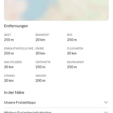
Entfernungen
ARZT
BAHNHOF
BUS
250 m
20 km
250 m
EINKAUFSMÖGLICHKEIT
FÄHRE
FLUGHAFEN
250 m
20 km
20 km
NACHTLEBEN
ORTSMITTE
RESTAURANT
20 km
250 m
250 m
STRAND
WASSER
20 km
200 m
In der Nähe
Unsere Freizeittipps
•
Angeln
•
Badminton
Weitere Freizeitmöglichkeiten