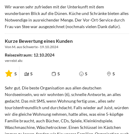
Wir waren sehr zufrieden mit der Unterkunft mit dem
wunderbaren Blick auf die Dünen. Küche und Schränke bieten alles
Notwendige in ausreichender Menge. Der Vor-Ort-Service durch
Frau van Stee war ausgezeichnet (nochmals vielen Dank dafür).
Kurze Bewertung eines Kunden
Von M. aus Schwerte · 19.10.2024
Reisezeitraum: 12.10.2024
verreist als:
5
5
5
5
5
Sehr gut. Die beste Organisation aus allen deutschen
Nordseeinseln, wo wir wohnten (6), schnelle Antworte, an alles
gedacht. Das mit SMS, wenn Wohnung fertig usw., alles sehr
touristenfreundlich und durchdacht. Falls wieder auf Juist, würden
wir die gleiche Wohnung nehmen, hatte alles, was eine 5-köpfige
Familie braucht, auch Bücher, CDs, Spiele, Kleinkindspiele.
Waschmaschine, Wäschetrockner. Einen Schlüssel im Kästchen
immer zu lassen, fanden wir für unsere Familien-Organisation auch