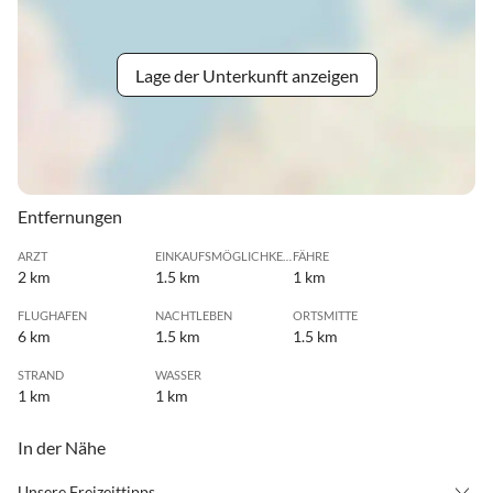
Lage der Unterkunft anzeigen
Entfernungen
ARZT
EINKAUFSMÖGLICHKEIT
FÄHRE
2 km
1.5 km
1 km
FLUGHAFEN
NACHTLEBEN
ORTSMITTE
6 km
1.5 km
1.5 km
STRAND
WASSER
1 km
1 km
In der Nähe
Unsere Freizeittipps